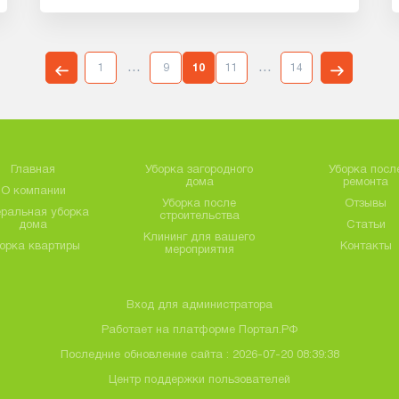
...
...
1
9
10
11
14
Главная
Уборка загородного
Уборка посл
дома
ремонта
О компании
Уборка после
Отзывы
еральная уборка
строительства
дома
Статьи
Клининг для вашего
орка квартиры
Контакты
мероприятия
Вход для администратора
Работает на платформе
Портал.РФ
Последние обновление сайта
: 2026-07-20 08:39:38
Центр поддержки пользователей